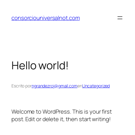
Saltar
al
consorciouniversalnot.com
contenido
Hello world!
Escrito por
ngrandezroj@gmail.com
en
Uncategorized
Welcome to WordPress. This is your first
post. Edit or delete it, then start writing!